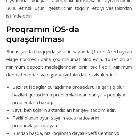
niyyətində olduqları bölmədəki kotirovkaları öyrənməkdir.
Bunu etmək üçün, geliştiricinin təqdim etdiyi vasitələrdən
istifadə edin.
Proqramın iOS-da
quraşdırılması
Bonus şərtləri haqqında şirkətin saytında (1xbet Azerbaycan
elaqe nomresi) daha çox məlumat əldə edin. 1xBet ən az
minimum depozit məbləğlərindən birini təklif edir. Minimum
depozit miqdarı və digər valyutalardakı ekvivalentidir.
Bəzi istifadəçilər quraşdırma proseduru ilə qarışıq olur,
bəziləri quraşdırma problemlərindən danışır – populyar
problemlərə baxaq.
Sayt, bahisçilərin axtardıqları hər şeyi təqdim edir.
Təklif olunan oyun sayının əsas nəticələrini
proqnozlaşdırmalıyam.
Bundan başqa, biz rəqabətə dayalı koeffisientlər və