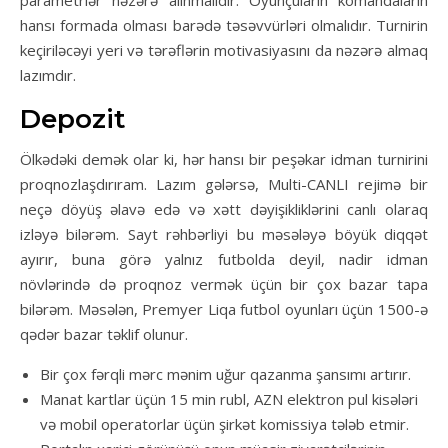
parametrlər nəzərə alınmalıdır. Oyunçuların komandaların
hansı formada olması barədə təsəvvürləri olmalıdır. Turnirin
keçiriləcəyi yeri və tərəflərin motivasiyasını da nəzərə almaq
lazımdır.
Depozit
Ölkədəki demək olar ki, hər hansı bir peşəkar idman turnirini
proqnozlaşdırıram. Lazım gələrsə, Multi-CANLI rejimə bir
neçə döyüş əlavə edə və xətt dəyişikliklərini canlı olaraq
izləyə bilərəm. Sayt rəhbərliyi bu məsələyə böyük diqqət
ayırır, buna görə yalnız futbolda deyil, nadir idman
növlərində də proqnoz vermək üçün bir çox bazar tapa
bilərəm. Məsələn, Premyer Liqa futbol oyunları üçün 1500-ə
qədər bazar təklif olunur.
Bir çox fərqli mərc mənim uğur qazanma şansımı artırır.
Manat kartlar üçün 15 min rubl, AZN elektron pul kisələri
və mobil operatorlar üçün şirkət komissiya tələb etmir.