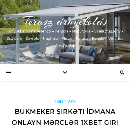
Terasz árnyékolás
Könyökkaros napellenző – Pergola – Napvitorla – Szalagfüggöny –
Zsaluzia – Sávroló – Napháló – Pliszé – Reluxa – Roletta – Veranda
árnyékolók
1XBET APK
BUKMEKER ŞIRKƏTI İDMANA
ONLAYN MƏRCLƏR 1XBET GIRI