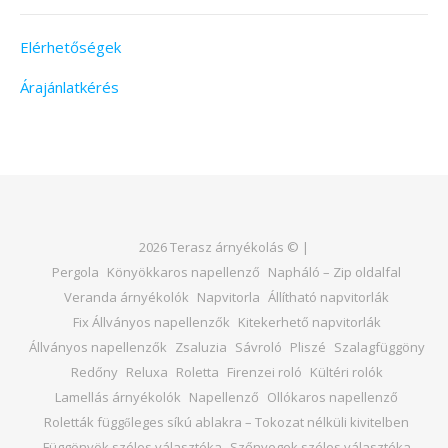
Elérhetőségek
Árajánlatkérés
2026 Terasz árnyékolás © |
Pergola
Könyökkaros napellenző
Napháló – Zip oldalfal
Veranda árnyékolók
Napvitorla
Állítható napvitorlák
Fix Állványos napellenzők
Kitekerhető napvitorlák
Állványos napellenzők
Zsaluzia
Sávroló
Pliszé
Szalagfüggöny
Redőny
Reluxa
Roletta
Firenzei roló
Kültéri rolók
Lamellás árnyékolók
Napellenző
Ollókaros napellenző
Roletták függőleges síkú ablakra – Tokozat nélküli kivitelben
Függönyök széles választéka
Szőnyegek széles választéka