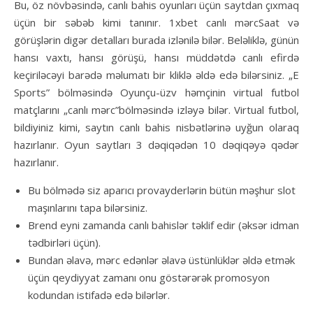
Bu, öz növbəsində, canlı bahis oyunları üçün saytdan çıxmaq
üçün bir səbəb kimi tanınır. 1xbet canlı mərcSaat və
görüşlərin digər detalları burada izlənilə bilər. Beləliklə, günün
hansı vaxtı, hansı görüşü, hansı müddətdə canlı efirdə
keçiriləcəyi barədə məlumatı bir kliklə əldə edə bilərsiniz. „E
Sports” bölməsində Oyunçu-üzv həmçinin virtual futbol
matçlarını „canlı mərc”bölməsində izləyə bilər. Virtual futbol,
bildiyiniz kimi, saytın canlı bahis nisbətlərinə uyğun olaraq
hazırlanır. Oyun saytları 3 dəqiqədən 10 dəqiqəyə qədər
hazırlanır.
Bu bölmədə siz aparıcı provayderlərin bütün məşhur slot
maşınlarını tapa bilərsiniz.
Brend eyni zamanda canlı bahislər təklif edir (əksər idman
tədbirləri üçün).
Bundan əlavə, mərc edənlər əlavə üstünlüklər əldə etmək
üçün qeydiyyat zamanı onu göstərərək promosyon
kodundan istifadə edə bilərlər.