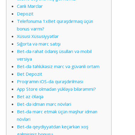
Canlı Mərclər
Depozit
Telefonuma 1xBet quraşdırmaq üçün
bonus varmı?
Xüsusi Xüsusiyyətlər
Sığorta və mərc satışı
Bet-də rahat ödəniş üsulları və mobil
versiya
Bet-də təhlükəsiz mərc və güvənli ortam
Bet Depozit
Proqramın iOS-da quraşdırılması
App Store olmadan yükləyə bilərəmmi?
Bet az Əlaqə
Bet-də idman mərc növləri
Bet-də mərc etmək üçün məşhur idman
növləri
Bet-də qeydiyyatdan keçərkən xoş
gəlmisiniz bonusu