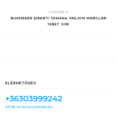
LEGÚJABB
BUKMEKER ŞIRKƏTI İDMANA ONLAYN MƏRCLƏR
1XBET GIRI
ELÉRHETŐSÉG
+36303999242
info@ teraszarnyekolas.hu