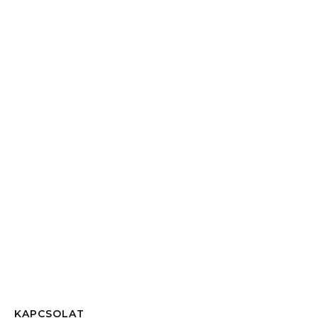
KAPCSOLAT