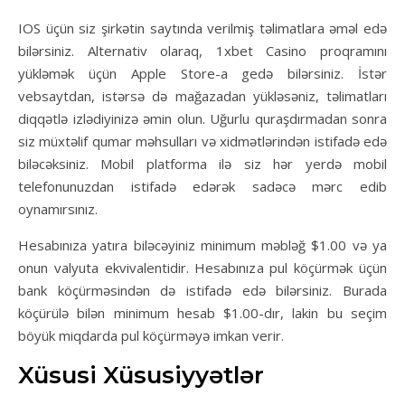
IOS üçün siz şirkətin saytında verilmiş təlimatlara əməl edə
bilərsiniz. Alternativ olaraq, 1xbet Casino proqramını
yükləmək üçün Apple Store-a gedə bilərsiniz. İstər
vebsaytdan, istərsə də mağazadan yükləsəniz, təlimatları
diqqətlə izlədiyinizə əmin olun. Uğurlu quraşdırmadan sonra
siz müxtəlif qumar məhsulları və xidmətlərindən istifadə edə
biləcəksiniz. Mobil platforma ilə siz hər yerdə mobil
telefonunuzdan istifadə edərək sadəcə mərc edib
oynamırsınız.
Hesabınıza yatıra biləcəyiniz minimum məbləğ $1.00 və ya
onun valyuta ekvivalentidir. Hesabınıza pul köçürmək üçün
bank köçürməsindən də istifadə edə bilərsiniz. Burada
köçürülə bilən minimum hesab $1.00-dır, lakin bu seçim
böyük miqdarda pul köçürməyə imkan verir.
Xüsusi Xüsusiyyətlər