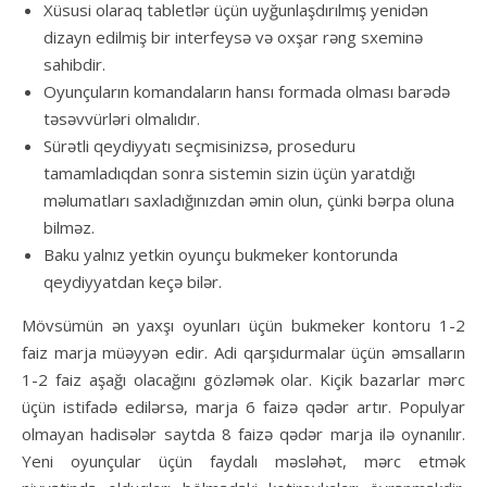
Xüsusi olaraq tabletlər üçün uyğunlaşdırılmış yenidən
dizayn edilmiş bir interfeysə və oxşar rəng sxeminə
sahibdir.
Oyunçuların komandaların hansı formada olması barədə
təsəvvürləri olmalıdır.
Sürətli qeydiyyatı seçmisinizsə, proseduru
tamamladıqdan sonra sistemin sizin üçün yaratdığı
məlumatları saxladığınızdan əmin olun, çünki bərpa oluna
bilməz.
Baku yalnız yetkin oyunçu bukmeker kontorunda
qeydiyyatdan keçə bilər.
Mövsümün ən yaxşı oyunları üçün bukmeker kontoru 1-2
faiz marja müəyyən edir. Adi qarşıdurmalar üçün əmsalların
1-2 faiz aşağı olacağını gözləmək olar. Kiçik bazarlar mərc
üçün istifadə edilərsə, marja 6 faizə qədər artır. Populyar
olmayan hadisələr saytda 8 faizə qədər marja ilə oynanılır.
Yeni oyunçular üçün faydalı məsləhət, mərc etmək