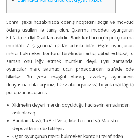
Sonra, şəxsi hesabınızda ödəniş nöqtəsini seçin və mövcud
ödəniş üsulları ilə tanış olun. Çıxarma müddəti oyunçunun
istifadə etdiyi üsuldan asılıdır. Bank kartları üçün pul çıxarma
müddəti 7 iş gününə qədər artırıla bilər. Əgər oyunçunun
mərci bukmeker kontoru tərəfindən artıq qəbul edilibsə, o
zaman onu ləğv etmək mümkün deyil. Eyni zamanda,
oyunçular mərc satmaq üçün prosedurdan istifadə edə
bilərlər. Bu yerə məşğul olaraq, azarkeş oyunlarının
dünyasına dalacaqsınız, həzz alacaqsınız və böyük məbləğdə
pul qazanacaqsınız.
Xidmətin dəyəri mərcin qoyulduğu hadisənin əmsalından
asılı olacaq.
Bundan əlavə, 1xBet Visa, Mastercard və Maestro
depozitlərini dəstəkləyir.
Əgər oyunçunun mərci bukmeker kontoru tərəfindən