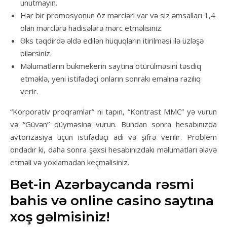
unutmayın.
Hər bir promosyonun öz mərcləri var və siz əmsalları 1,4
olan mərclərə hadisələrə mərc etməlisiniz.
Əks təqdirdə əldə edilən hüquqların itirilməsi ilə üzləşə
bilərsiniz.
Məlumatların bukmekerin saytına ötürülməsini təsdiq
etməklə, yeni istifadəçi onların sonrakı emalına razılıq
verir.
“Korporativ proqramlar” nı tapın, “Kontrast MMC” yə vurun
və “Güvən” düyməsinə vurun. Bundan sonra hesabınızda
avtorizasiya üçün istifadəçi adı və şifrə verilir. Problem
ondadır ki, daha sonra şəxsi hesabınızdakı məlumatları əlavə
etməli və yoxlamadan keçməlisiniz.
Bet-in Azərbaycanda rəsmi
bahis və online casino saytına
xoş gəlmisiniz!