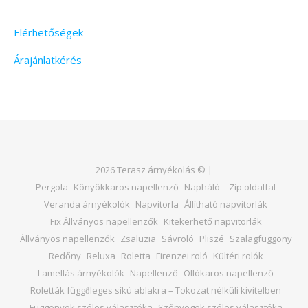
Elérhetőségek
Árajánlatkérés
2026 Terasz árnyékolás © |
Pergola
Könyökkaros napellenző
Napháló – Zip oldalfal
Veranda árnyékolók
Napvitorla
Állítható napvitorlák
Fix Állványos napellenzők
Kitekerhető napvitorlák
Állványos napellenzők
Zsaluzia
Sávroló
Pliszé
Szalagfüggöny
Redőny
Reluxa
Roletta
Firenzei roló
Kültéri rolók
Lamellás árnyékolók
Napellenző
Ollókaros napellenző
Roletták függőleges síkú ablakra – Tokozat nélküli kivitelben
Függönyök széles választéka
Szőnyegek széles választéka