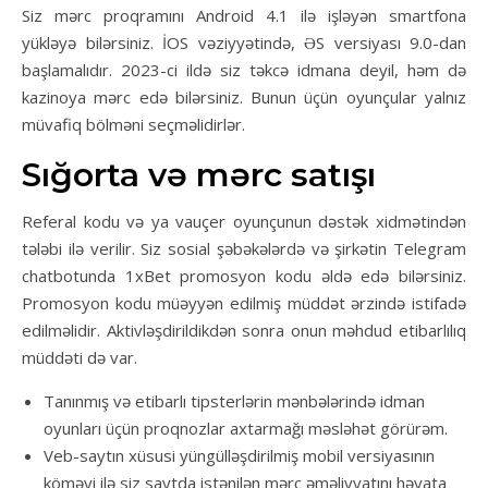
Siz mərc proqramını Android 4.1 ilə işləyən smartfona
yükləyə bilərsiniz. İOS vəziyyətində, ƏS versiyası 9.0-dan
başlamalıdır. 2023-ci ildə siz təkcə idmana deyil, həm də
kazinoya mərc edə bilərsiniz. Bunun üçün oyunçular yalnız
müvafiq bölməni seçməlidirlər.
Sığorta və mərc satışı
Referal kodu və ya vauçer oyunçunun dəstək xidmətindən
tələbi ilə verilir. Siz sosial şəbəkələrdə və şirkətin Telegram
chatbotunda 1xBet promosyon kodu əldə edə bilərsiniz.
Promosyon kodu müəyyən edilmiş müddət ərzində istifadə
edilməlidir. Aktivləşdirildikdən sonra onun məhdud etibarlılıq
müddəti də var.
Tanınmış və etibarlı tipsterlərin mənbələrində idman
oyunları üçün proqnozlar axtarmağı məsləhət görürəm.
Veb-saytın xüsusi yüngülləşdirilmiş mobil versiyasının
köməyi ilə siz saytda istənilən mərc əməliyyatını həyata