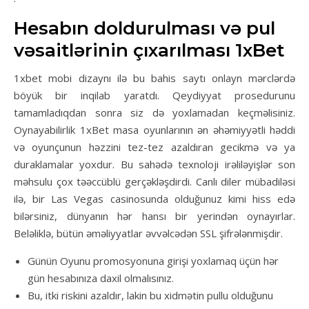
Hesabın doldurulması və pul
vəsaitlərinin çıxarılması 1xBet
1xbet mobi dizaynı ilə bu bahis saytı onlayn mərclərdə
böyük bir inqilab yaratdı. Qeydiyyat prosedurunu
tamamladıqdan sonra siz də yoxlamadan keçməlisiniz.
Oynayabilirlik 1xBet masa oyunlarının ən əhəmiyyətli həddi
və oyunçunun həzzini tez-tez azaldıran gecikmə və ya
duraklamalar yoxdur. Bu sahədə texnoloji irəliləyişlər son
məhsulu çox təəccüblü gerçəkləşdirdi. Canlı diler mübadiləsi
ilə, bir Las Vegas casinosunda olduğunuz kimi hiss edə
bilərsiniz, dünyanın hər hansı bir yerindən oynayırlar.
Beləliklə, bütün əməliyyatlar əvvəlcədən SSL şifrələnmişdir.
Günün Oyunu promosyonuna girişi yoxlamaq üçün hər
gün hesabınıza daxil olmalısınız.
Bu, itki riskini azaldır, lakin bu xidmətin pullu olduğunu