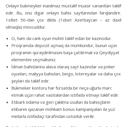
Onlayn bukmeyker inanılmaz müxtəlif müasir variantları təklif
edir. Bu, onu digər onlayn bahis saytlarından fərqləndirir.
1xBet 50-dən çox dildə (1xbet Azerbaycan – az daxil
olmaqla) mövcuddur.
O, həm də canlı oyun mühiti təklif edən bir kazinodur.
Proqramda depozit açmaq da mümkündür, bunun üçün
proqramın quraşdırılmasını başa çatdırmalı və Qeydiyyat
elementini seçməlisiniz.
İdman bahislərinə əlavə olaraq sayt kazinolar və poker
oyunları, maliyyə bahisləri, bingo, lotereyalar və daha çox
şeyləri də təklif edir.
Bukmeker kontoru hər fürsətdə bir neçə uğurlu mərc
etmək üçün rahat vasitələrdən istifadə etməyi təklif edir.
Etibarlı ödəmə və geri çəkilmə üsulları ilə bahisçilərin
etibarını qazanan möhkəm bonus kampaniyaları ilə yüz
minlərlə istifadəçi tərəfindən üstünlük verilir.