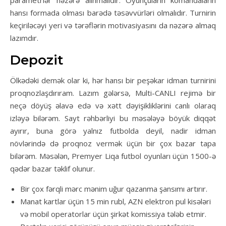
parametrlər nəzərə alınmalıdır. Oyunçuların komandaların
hansı formada olması barədə təsəvvürləri olmalıdır. Turnirin
keçiriləcəyi yeri və tərəflərin motivasiyasını da nəzərə almaq
lazımdır.
Depozit
Ölkədəki demək olar ki, hər hansı bir peşəkar idman turnirini
proqnozlaşdırıram. Lazım gələrsə, Multi-CANLI rejimə bir
neçə döyüş əlavə edə və xətt dəyişikliklərini canlı olaraq
izləyə bilərəm. Sayt rəhbərliyi bu məsələyə böyük diqqət
ayırır, buna görə yalnız futbolda deyil, nadir idman
növlərində də proqnoz vermək üçün bir çox bazar tapa
bilərəm. Məsələn, Premyer Liqa futbol oyunları üçün 1500-ə
qədər bazar təklif olunur.
Bir çox fərqli mərc mənim uğur qazanma şansımı artırır.
Manat kartlar üçün 15 min rubl, AZN elektron pul kisələri
və mobil operatorlar üçün şirkət komissiya tələb etmir.