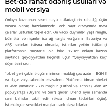
Bet-də rahat ödəniş üsulları və
mobil versiya
Onlayn kazinonun rəsmi saytı istifadəçilərin rahatlığı üçün
xüsusi olaraq hazırlanmışdır. Veb sayt dizaynında mavi
çalarlar üstünlük təşkil edir. Ən vacib düymələr yaşıl rənglə,
bölmələr və nişanlar isə ağ rənglə vurğulanır. Estoniya və
ABŞ sakinləri istisna olmaqla, istənilən yetkin istifadəçi
platformanın müştərisi ola bilər. 1xBet onlayn kazino
saytında qeydiyyatdan keçmək üçün “Qeydiyyatdan keç”
düyməsini sıxın.
1xbet geri çəkilmə üçün minimum məbləğ çox azdır – BGN 3
və digər valyutalardakı ekvivalenti. Platforma idman növləri
60-dan yuxarıdır – Ən məşhur (Futbol və Tennis) -dən az
populyarlığa (Bilyard və Surf) qədər. Brend eyni zamanda
canlı bahislər təklif edir (əksər idman tədbirləri üçün).
İstehlakçılar sevdikləri matçları canlı izləyə bilərlər.