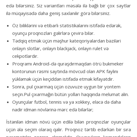
edə bilərsiniz. Siz variantları məsələ ilə bağlı bir çox saytlar
ilə müqayisədə daha geniş saxlanılır görə bilərsiniz.
Öz biliklərini və etibarlı statistikalarını istifadə edərək,
oyunçu proqnozları gəlirlərə çevirə bilər.
Tədqiq etmək üçün məşhur kateqoriyalardan bəziləri
onlayn slotlar, onlayn blackjack, onlayn rulet və
cekpotlardır.
Proqramı Android-də quraşdırmaqdan ötrü bukmeker
kontorunun rəsmi saytında mövcud olan APK faylını
yükləmək üçün keçiddən istifadə etmək kifayətdir.
Sonra, pul çıxarmaq üçün ozuvuze uygun bir yontem
seçin.Pul çıxarmağın bütün yolları haqqında melumat alin.
Oyunçular futbol, ​​tennis və ya xokkey, eləcə də daha
nadir idman növlərinə mərc edə bilərlər;
İstənilən idman növü üçün edilə bilən proqnozlar oyunçular
üçün əla seçim olaraq qalır. Proqnoz tərtib edərkən bir sıra