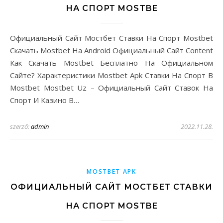
НА СПОРТ MOSTBE
Официальный Сайт Мостбет Ставки На Спорт Mostbet
Скачать Mostbet На Android Официальный Сайт Content
Как Скачать Mostbet Бесплатно На Официальном
Сайте? Характеристики Mostbet Apk Ставки На Спорт В
Mostbet Mostbet Uz – Официальный Сайт Ставок На
Спорт И Казино В…
szerző:
admin
2022.11.28.
MOSTBET APK
ОФИЦИАЛЬНЫЙ САЙТ МОСТБЕТ СТАВКИ
НА СПОРТ MOSTBE