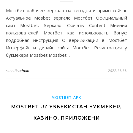
Мостбет рабочее зеркало на сегодня и прямо сейчас
Актуальное Mosbet зеркало Мостбет Официальный
сайт Mostbet. Зеркало. Скачать Content Мнения
пользователей Мостбет как использовать бонус:
подробная инструкция О верификации в Мостбет
Интерфейс и дизайн сайта Мостбет Регистрация у
букмекера Mostbet Mostbet…
szerző:
admin
2022.11.11.
MOSTBET APK
MOSTBET UZ УЗБЕКИСТАН БУКМЕКЕР,
КАЗИНО, ПРИЛОЖЕНИ