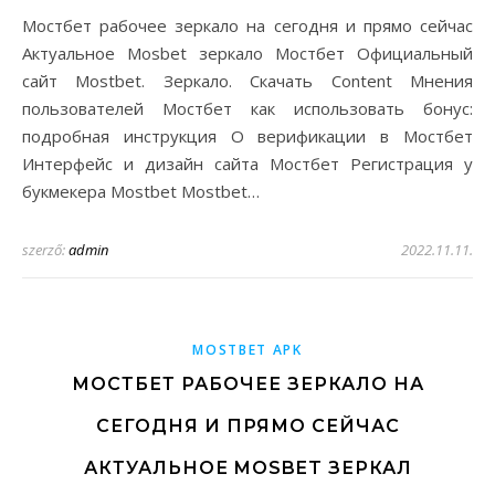
Мостбет рабочее зеркало на сегодня и прямо сейчас
Актуальное Mosbet зеркало Мостбет Официальный
сайт Mostbet. Зеркало. Скачать Content Мнения
пользователей Мостбет как использовать бонус:
подробная инструкция О верификации в Мостбет
Интерфейс и дизайн сайта Мостбет Регистрация у
букмекера Mostbet Mostbet…
szerző:
admin
2022.11.11.
MOSTBET APK
МОСТБЕТ РАБОЧЕЕ ЗЕРКАЛО НА
СЕГОДНЯ И ПРЯМО СЕЙЧАС
АКТУАЛЬНОЕ MOSBET ЗЕРКАЛ