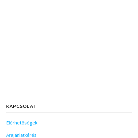
KAPCSOLAT
Elérhetőségek
Árajánlatkérés