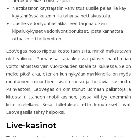
tietokoneellakin olisi tarjolla.
Nettikasinon käyttäjätilin vahvistus uusille pelaajille käy
käytännössä kuten millä tahansa nettisivustolla.
Uusille vedonlyöntiasiakkailleen tarjoaa oikein
kilpailukykyiset vedonlyöntibonukset, josta kannattaa
ottaa ilo irti hetimmiten.
LeoVegas nosto riippuu kestoltaan siitä, minkä maksutavan
olet valinnut. Parhaassa tapauksessa pääset nauttimaan
voittorahoistasi vain vuorokauden sisällä tai kuluessa. Se on
melko pitkä aika, etenkin kun nykyään markkinoilla on myös
muutamien minuuttien sisällä nostoja hoitavia kasinoita.
Päinvastoin, LeoVegas on onnistunut luomaan palkintoja ja
kiitosta niittäneen mobiilikasinon, jossa viihtyy enemmän
kuin mielellään. Sekä talletukset että kotiutukset ovat
LeoVegasilla tehty helpoiksi.
Live-kasinot