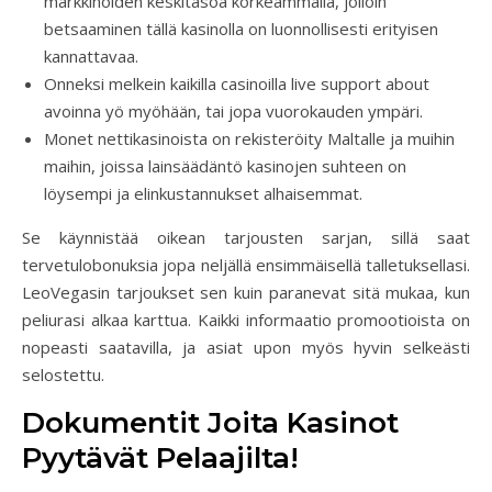
markkinoiden keskitasoa korkeammalla, jolloin
betsaaminen tällä kasinolla on luonnollisesti erityisen
kannattavaa.
Onneksi melkein kaikilla casinoilla live support about
avoinna yö myöhään, tai jopa vuorokauden ympäri.
Monet nettikasinoista on rekisteröity Maltalle ja muihin
maihin, joissa lainsäädäntö kasinojen suhteen on
löysempi ja elinkustannukset alhaisemmat.
Se käynnistää oikean tarjousten sarjan, sillä saat
tervetulobonuksia jopa neljällä ensimmäisellä talletuksellasi.
LeoVegasin tarjoukset sen kuin paranevat sitä mukaa, kun
peliurasi alkaa karttua. Kaikki informaatio promootioista on
nopeasti saatavilla, ja asiat upon myös hyvin selkeästi
selostettu.
Dokumentit Joita Kasinot
Pyytävät Pelaajilta!