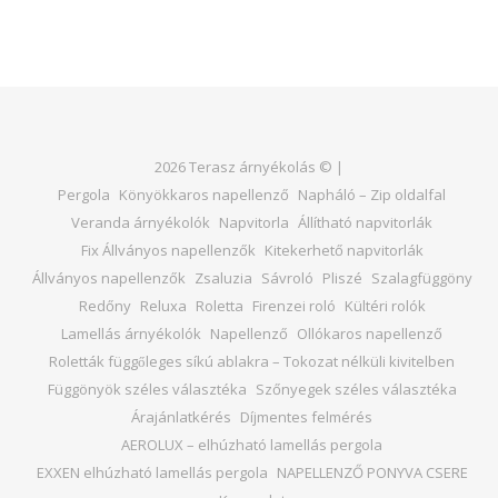
2026 Terasz árnyékolás © |
Pergola
Könyökkaros napellenző
Napháló – Zip oldalfal
Veranda árnyékolók
Napvitorla
Állítható napvitorlák
Fix Állványos napellenzők
Kitekerhető napvitorlák
Állványos napellenzők
Zsaluzia
Sávroló
Pliszé
Szalagfüggöny
Redőny
Reluxa
Roletta
Firenzei roló
Kültéri rolók
Lamellás árnyékolók
Napellenző
Ollókaros napellenző
Roletták függőleges síkú ablakra – Tokozat nélküli kivitelben
Függönyök széles választéka
Szőnyegek széles választéka
Árajánlatkérés
Díjmentes felmérés
AEROLUX – elhúzható lamellás pergola
EXXEN elhúzható lamellás pergola
NAPELLENZŐ PONYVA CSERE