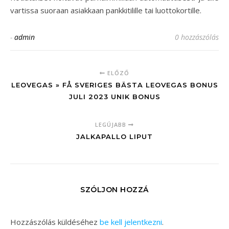
vartissa suoraan asiakkaan pankkitilille tai luottokortille.
-
admin
0 hozzászólás
ELŐZŐ
LEOVEGAS » FÅ SVERIGES BÄSTA LEOVEGAS BONUS
JULI 2023 UNIK BONUS
LEGÚJABB
JALKAPALLO LIPUT
SZÓLJON HOZZÁ
Hozzászólás küldéséhez
be kell jelentkezni
.