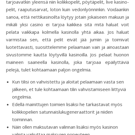
tarjoavatkin yleensä niin kolikkopelit, pöytäpelit, live kasino-
pelit, raaputusarvat, loton kuin vedonlyönninkin. Voidaankin
sanoa, että nettikasinoilta löytyy jotain jokaiseen makuun ja
mikäli yksi casino ei tarjoa kaikkea sitä mitä haluat voit
pelata vaikkapa kolmella kasinolla yhtä aikaa. Jos haluat
varmistaa sen, että pelit eivät jää jumiin ja toimivat
luotettavasti, suosittelemme pelaamaan vain ja ainoastaan
sivustomme kautta löytyvillä kasinoilla. Jos pelaat huonon
maineen saaneella kasinolla, joka tarjoaa epäilyttäviä
pelejä, tulet kohtaamaan paljon ongelmia.
Kun tilisi on vahvistettu ja aloitat pelaamaan vasta sen
jälkeen, et tule kohtaamaan tilin vahvistamiseen liittyviä
ongelmia.
Edellä mainittujen toimien lisäksi he tarkastavat myös
kolikkopelien satunnaislukugeneraattorit ja niiden
toiminnan.
Näin ollen maksutavan valinnan lisäksi myös kasinon
valinta vaikuttaa maksujen nopeuteen.