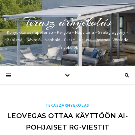
Terasz árnyékolás
Könyökkaros napellenző – Pergola – Napvitorla – Szalagfüggöny –
Zsaluzia – Sávroló – Napháló – Pliszé – Reluxa – Roletta – Veranda
árnyékolók
TERASZARNYEKOLAS
LEOVEGAS OTTAA KÄYTTÖÖN AI-
POHJAISET RG-VIESTIT