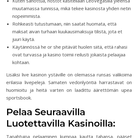
Kuten sanottua, nostot käsitellään LeoVegasilla yleensä
muutamassa tunnissa, mikä tekee kasinosta yhden netin
nopeimmista.
Rohkeasti tutustumaan, niin saatat huomata, että
maksat aivan turhaan kuukausimaksuja tilistä, jota et
juuri käytä.
Käytännössä he or she pitävät huolen siitä, että rahasi
ovat turvassa ja kasino toimii reilusti jokaista pelaajaa
kohtaan.
Lisäksi live kasinon ystäville on olemassa runsas valikoima
erilaisia livepelejä. Samaten vedonlyöntiä harrastavat on
huomioitu ja heitä varten on laadittu äärettömän upea
sportsbook.
Pelaa Seuraavilla
Luotettavilla Kasinoilla:
Tapahtuipa pelaaminen kumpaa kautta tahansa, pääset