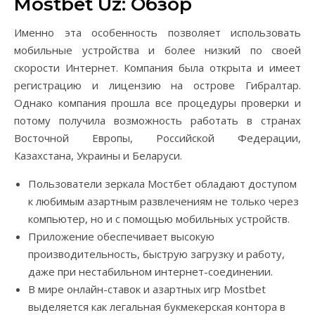
Mostbet Uz: Обзор
Именно эта особенность позволяет использовать
мобильные устройства и более низкий по своей
скорости Интернет. Компания была открыта и имеет
регистрацию и лицензию на острове Гибралтар.
Однако компания прошла все процедуры проверки и
потому получила возможность работать в странах
Восточной Европы, Российской Федерации,
Казахстана, Украины и Беларуси.
Пользователи зеркала Мостбет обладают доступом
к любимым азартным развлечениям не только через
компьютер, но и с помощью мобильных устройств.
Приложение обеспечивает высокую
производительность, быструю загрузку и работу,
даже при нестабильном интернет-соединении.
В мире онлайн-ставок и азартных игр Mostbet
выделяется как легальная букмекерская контора в