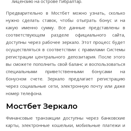
лицензию на острове Гибралтар.
Предварительно в Мостбет можно узнать, сколько
нужно сделать ставок, чтобы отыграть бонус и на
какую именно сумму. Все данные представлены в
соответствующем разделе официального сайта,
доступны через рабочее зеркало. Этот процесс будет
осуществляться в соответствии с правилами Системы
регистрации центрального депозитария. После этого
вы сможете пополнить свой баланс и воспользоваться
специальными приветственными бонусами на
бонусном счете. Зеркало предлагает регистрацию
через социальные сети, электронную почту или даже
номер телефона.
Мостбет Зеркало
Финансовые транзакции доступны через банковские
карты, электронные кошельки, мобильные платежи и