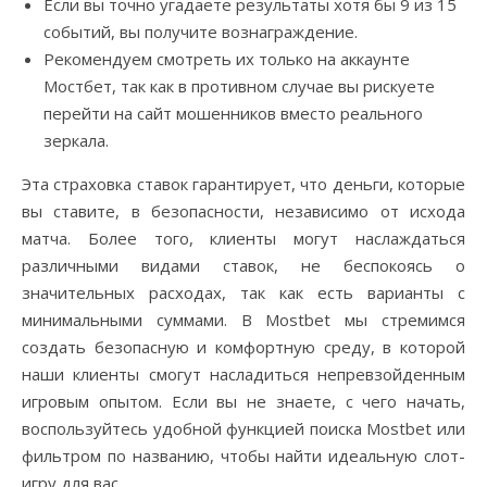
Если вы точно угадаете результаты хотя бы 9 из 15
событий, вы получите вознаграждение.
Рекомендуем смотреть их только на аккаунте
Мостбет, так как в противном случае вы рискуете
перейти на сайт мошенников вместо реального
зеркала.
Эта страховка ставок гарантирует, что деньги, которые
вы ставите, в безопасности, независимо от исхода
матча. Более того, клиенты могут наслаждаться
различными видами ставок, не беспокоясь о
значительных расходах, так как есть варианты с
минимальными суммами. В Mostbet мы стремимся
создать безопасную и комфортную среду, в которой
наши клиенты смогут насладиться непревзойденным
игровым опытом. Если вы не знаете, с чего начать,
воспользуйтесь удобной функцией поиска Mostbet или
фильтром по названию, чтобы найти идеальную слот-
игру для вас.