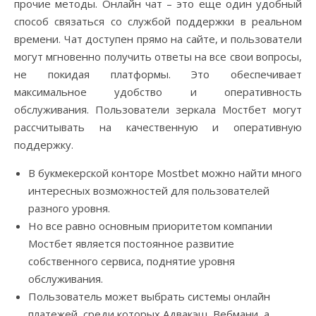
прочие методы. Онлайн чат – это еще один удобный
способ связаться со службой поддержки в реальном
времени. Чат доступен прямо на сайте, и пользователи
могут мгновенно получить ответы на все свои вопросы,
не покидая платформы. Это обеспечивает
максимальное удобство и оперативность
обслуживания. Пользователи зеркала Мостбет могут
рассчитывать на качественную и оперативную
поддержку.
В букмекерской конторе Mostbet можно найти много
интересных возможностей для пользователей
разного уровня.
Но все равно основным приоритетом компании
Мостбет является постоянное развитие
собственного сервиса, поднятие уровня
обслуживания.
Пользователь может выбрать системы онлайн
платежей, среди которых Адвакэш, Вебмани, а