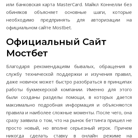
или банковская карта MasterCard. Майкл Коннелли без
обиняков объясняет основные шаги, которые
необходимо предпринять для авторизации на
официальном сайте Mostbet.
Официальный Сайт
Мостбет
Благодаря рекомендациям бывалых, обращения в
службу технической поддержки и изучения правил,
даже новичок может быстро разобраться в принципах
работы букмекерской компании. Именно для этого
были созданы разделы помощи, в которых дается
максимально подробная информация и объясняются
правила и наиболее сложные моменты. После чего, она
сразу заявила о том, что на рынок беттинга пришел не
просто новый, но вполне серьезный игрок. Причем
никогда сделать ставку в онлайн режиме на