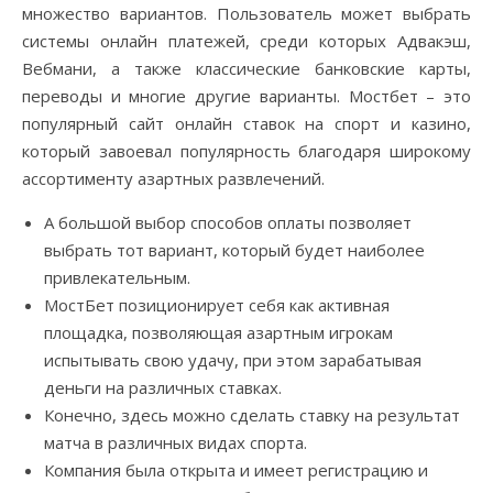
множество вариантов. Пользователь может выбрать
системы онлайн платежей, среди которых Адвакэш,
Вебмани, а также классические банковские карты,
переводы и многие другие варианты. Мостбет – это
популярный сайт онлайн ставок на спорт и казино,
который завоевал популярность благодаря широкому
ассортименту азартных развлечений.
А большой выбор способов оплаты позволяет
выбрать тот вариант, который будет наиболее
привлекательным.
МостБет позиционирует себя как активная
площадка, позволяющая азартным игрокам
испытывать свою удачу, при этом зарабатывая
деньги на различных ставках.
Конечно, здесь можно сделать ставку на результат
матча в различных видах спорта.
Компания была открыта и имеет регистрацию и