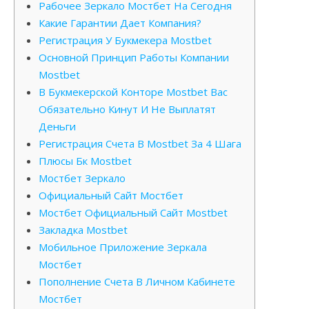
Рабочее Зеркало Мостбет На Сегодня
Какие Гарантии Дает Компания?
Регистрация У Букмекера Mostbet
Основной Принцип Работы Компании
Mostbet
В Букмекерской Конторе Mostbet Вас
Обязательно Кинут И Не Выплатят
Деньги
Регистрация Счета В Mostbet За 4 Шага
Плюсы Бк Mostbet
Мостбет Зеркало
Официальный Сайт Мостбет
Мостбет Официальный Сайт Mostbet
Закладка Mostbet
Мобильное Приложение Зеркала
Мостбет
Пополнение Счета В Личном Кабинете
Мостбет