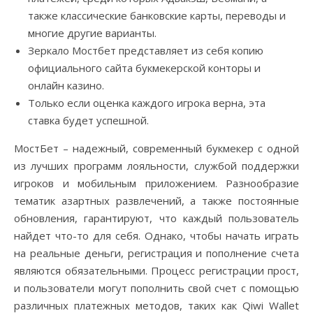
также классические банковские карты, переводы и
многие другие варианты.
Зеркало Мостбет представляет из себя копию
официального сайта букмекерской конторы и
онлайн казино.
Только если оценка каждого игрока верна, эта
ставка будет успешной.
МостБет – надежный, современный букмекер с одной
из лучших программ лояльности, службой поддержки
игроков и мобильным приложением. Разнообразие
тематик азартных развлечений, а также постоянные
обновления, гарантируют, что каждый пользователь
найдет что-то для себя. Однако, чтобы начать играть
на реальные деньги, регистрация и пополнение счета
являются обязательными. Процесс регистрации прост,
и пользователи могут пополнить свой счет с помощью
различных платежных методов, таких как Qiwi Wallet