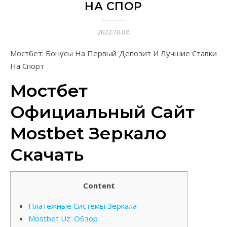
НА СПОР
2022.10.08.
Мостбет: Бонусы На Первый Депозит И Лучшие Ставки
На Спорт
Мостбет
Официальный Сайт
Mostbet Зеркало
Скачать
Content
Платежные Системы Зеркала
Mostbet Uz: Обзор