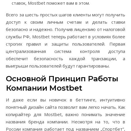
ставок, Mostbet поможет вам в этом.
Всего за шесть простых шагов клиенты могут получить
доступ к своим личным счетам и делать ставки
безопасно и надежно. Получив лицензию от налоговой
службы РФ, Mostbet теперь работает в условиях более
строгих правил и защиты пользователей. Первая
централизованная система контроля доступа
обеспечит безопасность каждой транзакции, а
выигрыши пользователей будут гарантированы.
Основной Принцип Работы
Компании Mostbet
И даже если вы новичок в беттинге, интуитивно
понятный дизайн сайта позволит вам легко начать. Как
копирайтер для Mostbet, важно понимать значение
названия бренда компании. Несмотря на то, что в
России компания работает под названием „Спортбет”,