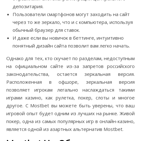
депозитария.
Пользователи смартфонов могут заходить на сайт
через то же зеркало, что и с компьютера, используя
обычный браузер для ставок.
И даже если вы новичок в беттинге, интуитивно
понятный дизайн сайта позволит вам легко начать.
Однако для тех, кто скучает по разделам, недоступным
на официальном сайте из-за запретов российского
законодательства, остается зеркальная версия.
Расположенная в офшоре, зеркальная версия
позволяет игрокам легально наслаждаться такими
играми казино, как рулетка, покер, слоты и многое
другое. С Mostbet вы можете быть уверены, что ваш
игровой опыт будет одним из лучших на рынке. Живой
покер, одна из самых популярных игр в онлайн-казино,
является одной из азартных альтернатив Mostbet.