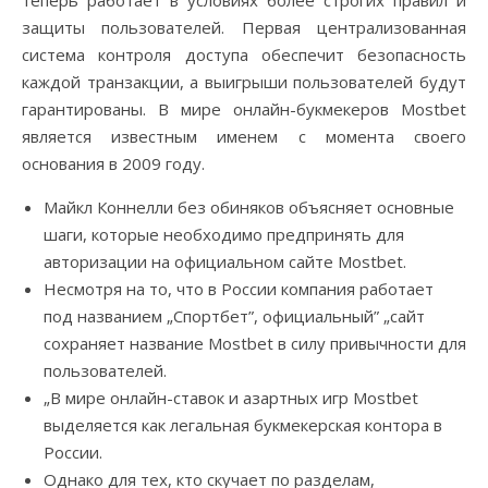
теперь работает в условиях более строгих правил и
защиты пользователей. Первая централизованная
система контроля доступа обеспечит безопасность
каждой транзакции, а выигрыши пользователей будут
гарантированы. В мире онлайн-букмекеров Mostbet
является известным именем с момента своего
основания в 2009 году.
Майкл Коннелли без обиняков объясняет основные
шаги, которые необходимо предпринять для
авторизации на официальном сайте Mostbet.
Несмотря на то, что в России компания работает
под названием „Спортбет”, официальный” „сайт
сохраняет название Mostbet в силу привычности для
пользователей.
„В мире онлайн-ставок и азартных игр Mostbet
выделяется как легальная букмекерская контора в
России.
Однако для тех, кто скучает по разделам,