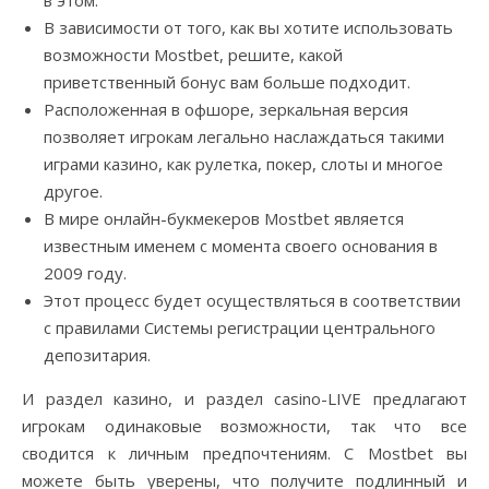
в этом.
В зависимости от того, как вы хотите использовать
возможности Mostbet, решите, какой
приветственный бонус вам больше подходит.
Расположенная в офшоре, зеркальная версия
позволяет игрокам легально наслаждаться такими
играми казино, как рулетка, покер, слоты и многое
другое.
В мире онлайн-букмекеров Mostbet является
известным именем с момента своего основания в
2009 году.
Этот процесс будет осуществляться в соответствии
с правилами Системы регистрации центрального
депозитария.
И раздел казино, и раздел casino-LIVE предлагают
игрокам одинаковые возможности, так что все
сводится к личным предпочтениям. С Mostbet вы
можете быть уверены, что получите подлинный и