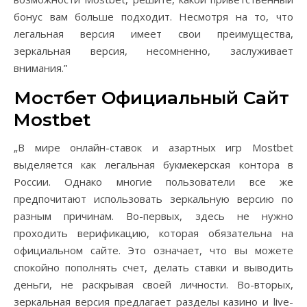
бонус вам больше подходит. Несмотря на то, что
легальная версия имеет свои преимущества,
зеркальная версия, несомненно, заслуживает
внимания.”
Мостбет Официальный Сайт
Mostbet
„В мире онлайн-ставок и азартных игр Mostbet
выделяется как легальная букмекерская контора в
России. Однако многие пользователи все же
предпочитают использовать зеркальную версию по
разным причинам. Во-первых, здесь не нужно
проходить верификацию, которая обязательна на
официальном сайте. Это означает, что вы можете
спокойно пополнять счет, делать ставки и выводить
деньги, не раскрывая своей личности. Во-вторых,
зеркальная версия предлагает разделы казино и live-