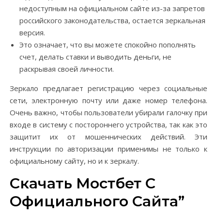
недоступным на официальном сайте из-за запретов
российского законодательства, остается зеркальная
версия.
Это означает, что вы можете спокойно пополнять
счет, делать ставки и выводить деньги, не
раскрывая своей личности.
Зеркало предлагает регистрацию через социальные
сети, электронную почту или даже номер телефона.
Очень важно, чтобы пользователи убирали галочку при
входе в систему с постороннего устройства, так как это
защитит их от мошеннических действий. Эти
инструкции по авторизации применимы не только к
официальному сайту, но и к зеркалу.
Скачать Мостбет С
Официального Сайта”