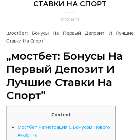
СТАВКИ НА СПОРТ
2022.08.21.
„мостбет: Бонусы На Первый Депозит И Лучшие
Ставки На Спорт”
„мостбет: Бонусы На
Первый Депозит И
Лучшие Ставки На
Спорт”
Content
Мостбет Регистрация С Бонусом Нового
Аккаунта