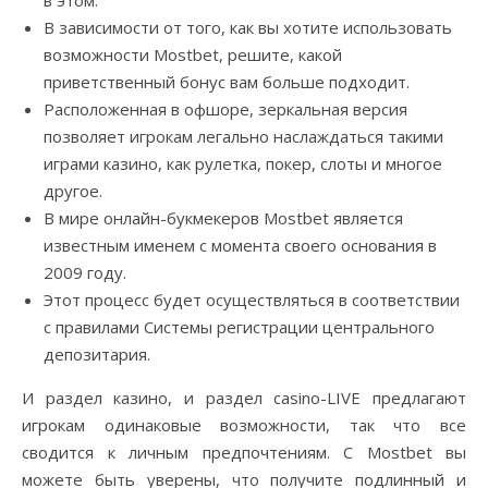
в этом.
В зависимости от того, как вы хотите использовать
возможности Mostbet, решите, какой
приветственный бонус вам больше подходит.
Расположенная в офшоре, зеркальная версия
позволяет игрокам легально наслаждаться такими
играми казино, как рулетка, покер, слоты и многое
другое.
В мире онлайн-букмекеров Mostbet является
известным именем с момента своего основания в
2009 году.
Этот процесс будет осуществляться в соответствии
с правилами Системы регистрации центрального
депозитария.
И раздел казино, и раздел casino-LIVE предлагают
игрокам одинаковые возможности, так что все
сводится к личным предпочтениям. С Mostbet вы
можете быть уверены, что получите подлинный и