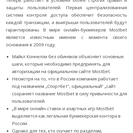
теперь работает в условиях более строгих правил и
защиты пользователей. Первая централизованная
система контроля доступа обеспечит безопасность
каждой транзакции, а выигрыши пользователей будут
гарантированы. В мире онлайн-букмекеров Mostbet
является известным именем с момента своего
основания в 2009 году.
Майкл Коннелли без обиняков объясняет основные
шаги, которые необходимо предпринять для
авторизации на официальном сайте Mostbet.
Несмотря на то, что в России компания работает
под названием „Спортбет”, официальный” „сайт
сохраняет название Mostbet в силу привычности для
пользователей.
„В мире онлайн-ставок и азартных игр Mostbet
выделяется как легальная букмекерская контора в
России.
Однако для тех, кто скучает по разделам,