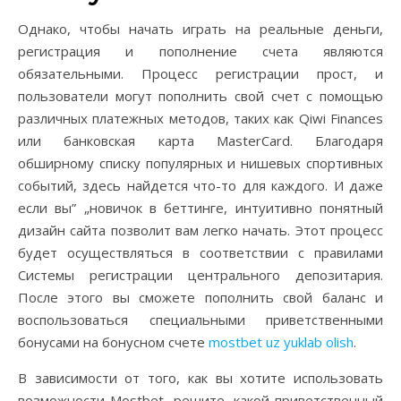
Однако, чтобы начать играть на реальные деньги,
регистрация и пополнение счета являются
обязательными. Процесс регистрации прост, и
пользователи могут пополнить свой счет с помощью
различных платежных методов, таких как Qiwi Finances
или банковская карта MasterCard. Благодаря
обширному списку популярных и нишевых спортивных
событий, здесь найдется что-то для каждого. И даже
если вы” „новичок в беттинге, интуитивно понятный
дизайн сайта позволит вам легко начать. Этот процесс
будет осуществляться в соответствии с правилами
Системы регистрации центрального депозитария.
После этого вы сможете пополнить свой баланс и
воспользоваться специальными приветственными
бонусами на бонусном счете
mostbet uz yuklab olish
.
В зависимости от того, как вы хотите использовать
возможности Mostbet, решите, какой приветственный