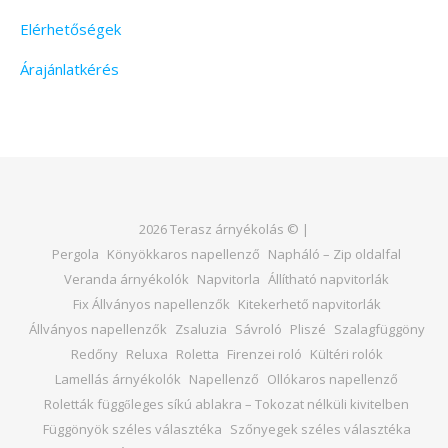
Elérhetőségek
Árajánlatkérés
2026 Terasz árnyékolás © |
Pergola
Könyökkaros napellenző
Napháló – Zip oldalfal
Veranda árnyékolók
Napvitorla
Állítható napvitorlák
Fix Állványos napellenzők
Kitekerhető napvitorlák
Állványos napellenzők
Zsaluzia
Sávroló
Pliszé
Szalagfüggöny
Redőny
Reluxa
Roletta
Firenzei roló
Kültéri rolók
Lamellás árnyékolók
Napellenző
Ollókaros napellenző
Roletták függőleges síkú ablakra – Tokozat nélküli kivitelben
Függönyök széles választéka
Szőnyegek széles választéka