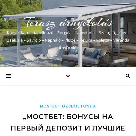
Terasz árnyékolás
Könyökkaros napellenző – Pergola – Napvitorla – Szalagfüggöny –
Zsaluzia – Sávroló – Napháló – Pliszé – Reluxa – Roletta – Veranda
árnyékolók
MOSTBET OZBEKISTONDA
„МОСТБЕТ: БОНУСЫ НА
ПЕРВЫЙ ДЕПОЗИТ И ЛУЧШИЕ