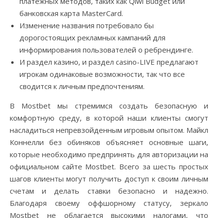
платежных методов, таких как Qiwi Budget или
банковская карта MasterCard.
Изменение названия потребовало бы
дорогостоящих рекламных кампаний для
информирования пользователей о ребрендинге.
И раздел казино, и раздел casino-LIVE предлагают
игрокам одинаковые возможности, так что все
сводится к личным предпочтениям.
В Mostbet мы стремимся создать безопасную и
комфортную среду, в которой наши клиенты смогут
насладиться непревзойденным игровым опытом. Майкл
Коннелли без обиняков объясняет основные шаги,
которые необходимо предпринять для авторизации на
официальном сайте Mostbet. Всего за шесть простых
шагов клиенты могут получить доступ к своим личным
счетам и делать ставки безопасно и надежно.
Благодаря своему оффшорному статусу, зеркало
Mostbet не облагается высокими налогами, что