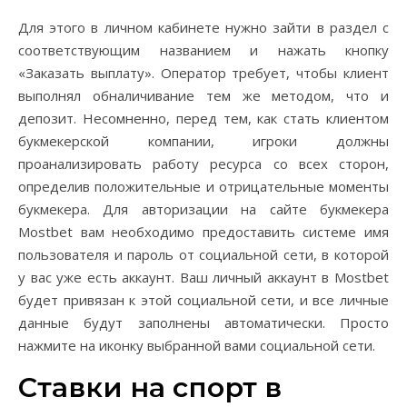
Для этого в личном кабинете нужно зайти в раздел с
соответствующим названием и нажать кнопку
«Заказать выплату». Оператор требует, чтобы клиент
выполнял обналичивание тем же методом, что и
депозит. Несомненно, перед тем, как стать клиентом
букмекерской компании, игроки должны
проанализировать работу ресурса со всех сторон,
определив положительные и отрицательные моменты
букмекера. Для авторизации на сайте букмекера
Mostbet вам необходимо предоставить системе имя
пользователя и пароль от социальной сети, в которой
у вас уже есть аккаунт. Ваш личный аккаунт в Mostbet
будет привязан к этой социальной сети, и все личные
данные будут заполнены автоматически. Просто
нажмите на иконку выбранной вами социальной сети.
Ставки на спорт в