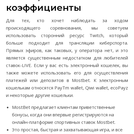
коэффициенты
Для тех, кто хочет наблюдать за ходом
происходящего соревнования, мы советуем
использовать сторонний ресурс Twitch, который
больше подходит для трансляции киберспорта.
Прямых эфиров, как таковых, у оператора нет, и это
является существенным недостатком для любителей
ставок-LIVE. Если у вас есть электронный кошелек, вы
также можете использовать его для осуществления
платежей или депозитов в Mostbet. К электронным
кошелькам относятся PayTm wallet, Qiwi wallet, ecoPayz
и некоторые другие кошельки.
MostBet предлагает клиентам приветственные
бонусы, когда они впервые регистрируются на
онлайн-платформе спортивных ставок Mostbet.
Это простая, быстрая и захватывающая игра, и все