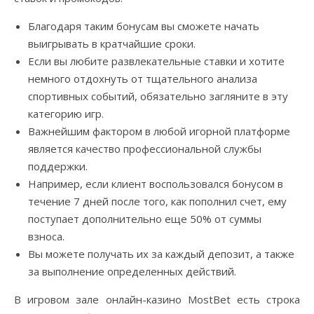
Благодаря таким бонусам вы сможете начать
выигрывать в кратчайшие сроки.
Если вы любите развлекательные ставки и хотите
немного отдохнуть от тщательного анализа
спортивных событий, обязательно загляните в эту
категорию игр.
Важнейшим фактором в любой игорной платформе
является качество профессиональной службы
поддержки.
Например, если клиент воспользовался бонусом в
течение 7 дней после того, как пополнил счет, ему
поступает дополнительно еще 50% от суммы
взноса.
Вы можете получать их за каждый депозит, а также
за выполнение определенных действий.
В игровом зале онлайн-казино MostBet есть строка