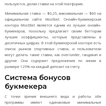
пользуются, делая ставки на этой платформе.
Минимальная ставка — $0,25, максимальная — $60 на
официальном сайте Mostbet. Онлайн-букмекерская
контора MostBet является одним из лучших онлайн-
букмекеров, поскольку предлагает своим бетторам
лучшие коэффициенты, которые представлены в
десятичных цифрах. В этой букмекерской конторе есть
список рынков спортивных ставок, и пользователи
могут делать такие ставки, как over/under, гандикап и
другие. Она содержит предложения по линии в
размере 125% на каждый депозит на счету.
Система бонусов
букмекера
С точки зрения внешнего вида и работы обе
программы имеют одинаковые минимальные