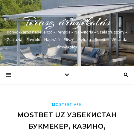
Terasz árnyékolás
Könyökkaros napellenző – Pergola – Napvitorla – Szalagfüggöny –
Zsaluzia – Sávroló – Napháló – Pliszé – Reluxa – Roletta – Veranda
árnyékolók
MOSTBET APK
MOSTBET UZ УЗБЕКИСТАН
БУКМЕКЕР, КАЗИНО,