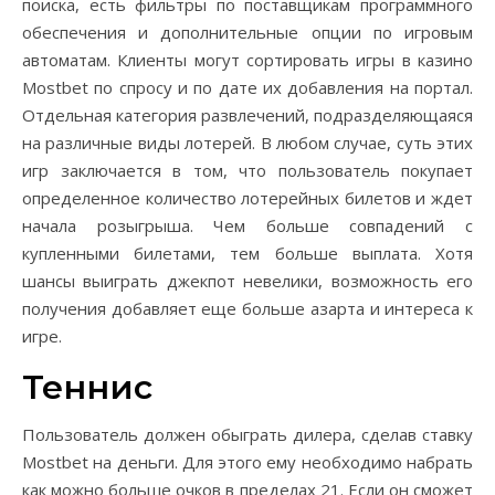
поиска, есть фильтры по поставщикам программного
обеспечения и дополнительные опции по игровым
автоматам. Клиенты могут сортировать игры в казино
Mostbet по спросу и по дате их добавления на портал.
Отдельная категория развлечений, подразделяющаяся
на различные виды лотерей. В любом случае, суть этих
игр заключается в том, что пользователь покупает
определенное количество лотерейных билетов и ждет
начала розыгрыша. Чем больше совпадений с
купленными билетами, тем больше выплата. Хотя
шансы выиграть джекпот невелики, возможность его
получения добавляет еще больше азарта и интереса к
игре.
Теннис
Пользователь должен обыграть дилера, сделав ставку
Mostbet на деньги. Для этого ему необходимо набрать
как можно больше очков в пределах 21. Если он сможет