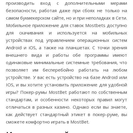
производить вход с дополнительными мерами
безопасности, работая даже при сбоях не только на
самом букмекерском сайте, но и при неполадках в Сети.
Мобильное приложение для ставок Mostbets доступно
для скачивания и используется на мобильных
устройствах под управлением операционных систем
Android и iOS, а также на планшетах. С точки зрения
внешнего вида и работы обе программы имеют
одинаковые минимальные системные требования, что
позволяет им бесперебойно работать на любом
устройстве. У вас есть устройство на базе Android или
IOS, и вы хотите установить приложение для удобной
игры? Покер-румы MostBet работают по собственным
стандартам, и особенности некоторых правил могут
отличаться в разных казино. Однако если вы знаете,
как действует стандартный этикет в покер-руме, вы
сможете комфортно играть в MostBet.