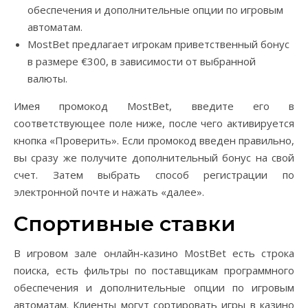
обеспечения и дополнительные опции по игровым
автоматам.
MostBet предлагает игрокам приветственный бонус
в размере €300, в зависимости от выбранной
валюты.
Имея промокод MostBet, введите его в
соответствующее поле ниже, после чего активируется
кнопка «Проверить». Если промокод введен правильно,
вы сразу же получите дополнительный бонус на свой
счет. Затем выбрать способ регистрации по
электронной почте и нажать «далее».
Спортивные ставки
В игровом зале онлайн-казино MostBet есть строка
поиска, есть фильтры по поставщикам программного
обеспечения и дополнительные опции по игровым
автоматам. Клиенты могут сортировать игры в казино