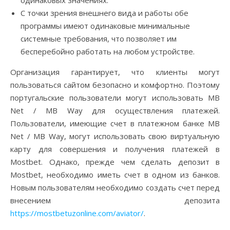
одинаковых значениях.
С точки зрения внешнего вида и работы обе
программы имеют одинаковые минимальные
системные требования, что позволяет им
бесперебойно работать на любом устройстве.
Организация гарантирует, что клиенты могут
пользоваться сайтом безопасно и комфортно. Поэтому
португальские пользователи могут использовать MB
Net / MB Way для осуществления платежей.
Пользователи, имеющие счет в платежном банке MB
Net / MB Way, могут использовать свою виртуальную
карту для совершения и получения платежей в
Mostbet. Однако, прежде чем сделать депозит в
Mostbet, необходимо иметь счет в одном из банков.
Новым пользователям необходимо создать счет перед
внесением депозита
https://mostbetuzonline.com/aviator/
.