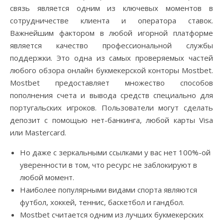
связь является одним из ключевых моментов в
сотрудничестве клиента и оператора ставок.
Важнейшим фактором в любой игорной платформе
является качество профессиональной службы
поддержки. Это одна из самых проверяемых частей
любого обзора онлайн букмекерской конторы Mostbet.
Mostbet предоставляет множество способов
пополнения счета и вывода средств специально для
португальских игроков. Пользователи могут сделать
депозит с помощью нет-банкинга, любой карты Visa
или Mastercard.
Но даже с зеркальными ссылками у вас нет 100%-ой
уверенности в том, что ресурс не заблокируют в
любой момент.
Наиболее популярными видами спорта являются
футбол, хоккей, теннис, баскетбол и гандбол.
Mostbet считается одним из лучших букмекерских