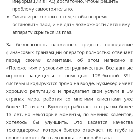
информации в FAQ достаточно, чтобы решить
проблему самостоятельно.
Смысл игры состоит в том, чтобы вовремя
остановить пари, и не дать возможности летящему
аппарату скрыться из глаз.
За безопасность вложенных средств, проведение
финансовых транзакций оператор полностью отвечает
перед своими клиентами, об этом написано в
«Положениях и условиях сотрудничества». Все данные
игроков защищены с помощью 128-битной SSL-
системы и кодируются прямо на входе. Букмекер имеет
хорошую репутацию и предлагает свои услуги в 39
странах мира, работая со многими клиентами уже
более 12-ти лет. Букмекер работает в отрасли более
13 лет, но некоторые моменты, по мнению клиентов,
хотелось бы улучшить. Это касается качества
техподдержки, которая быстро отвечает, но глубина
вопроса может быть до конца не проработана.