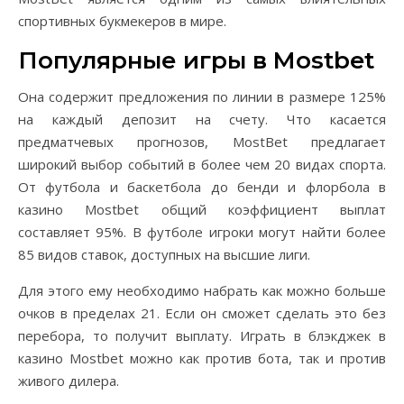
спортивных букмекеров в мире.
Популярные игры в Mostbet
Она содержит предложения по линии в размере 125%
на каждый депозит на счету. Что касается
предматчевых прогнозов, MostBet предлагает
широкий выбор событий в более чем 20 видах спорта.
От футбола и баскетбола до бенди и флорбола в
казино Mostbet общий коэффициент выплат
составляет 95%. В футболе игроки могут найти более
85 видов ставок, доступных на высшие лиги.
Для этого ему необходимо набрать как можно больше
очков в пределах 21. Если он сможет сделать это без
перебора, то получит выплату. Играть в блэкджек в
казино Mostbet можно как против бота, так и против
живого дилера.