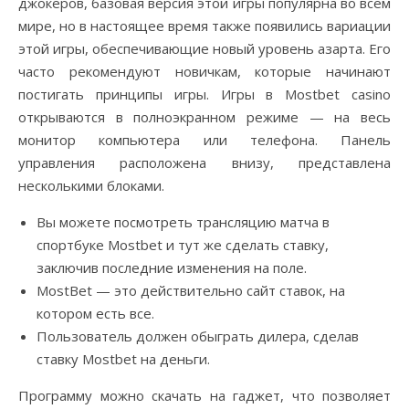
джокеров, базовая версия этой игры популярна во всем
мире, но в настоящее время также появились вариации
этой игры, обеспечивающие новый уровень азарта. Его
часто рекомендуют новичкам, которые начинают
постигать принципы игры. Игры в Mostbet casino
открываются в полноэкранном режиме — на весь
монитор компьютера или телефона. Панель
управления расположена внизу, представлена
несколькими блоками.
Вы можете посмотреть трансляцию матча в
спортбуке Mostbet и тут же сделать ставку,
заключив последние изменения на поле.
MostBet — это действительно сайт ставок, на
котором есть все.
Пользователь должен обыграть дилера, сделав
ставку Mostbet на деньги.
Программу можно скачать на гаджет, что позволяет