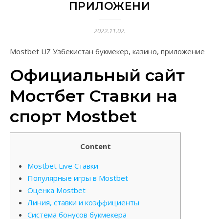
ПРИЛОЖЕНИ
2022.11.02.
Mostbet UZ Узбекистан букмекер, казино, приложение
Официальный сайт
Мостбет Ставки на
спорт Mostbet
Content
Mostbet Live Ставки
Популярные игры в Mostbet
Оценка Mostbet
Линия, ставки и коэффициенты
Система бонусов букмекера