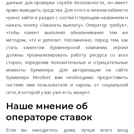
данные для проверки службе безопасности, он имеет
право выводить средства. Для этого в личном кабинете
нужно зайти в раздел с соответствующим названием и
нажать кнопку «Заказать выплату». Оператор требует,
чтобы клиент выполнял обналичивание тем же
методом, что и депозит. Несомненно, перед тем, как
стать клиентом букмекерской компании, игроки
должны проанализировать работу ресурса со всех
сторон, определив положительные и отрицательные
моменты букмекера. Для авторизации на сайте
букмекера Mostbet вам необходимо предоставить
системе имя пользователя и пароль от социальной
сети, в которой у вас уже есть аккаунт.
Наше мнение об
операторе ставок
Если вы находитесь дома, лучше всего вход