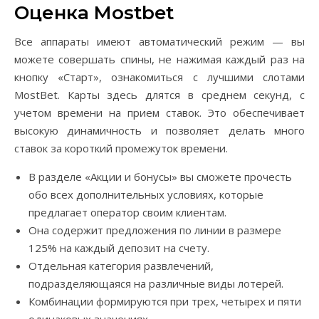
Оценка Mostbet
Все аппараты имеют автоматический режим — вы
можете совершать спины, не нажимая каждый раз на
кнопку «Старт», ознакомиться с лучшими слотами
MostBet. Карты здесь длятся в среднем секунд, с
учетом времени на прием ставок. Это обеспечивает
высокую динамичность и позволяет делать много
ставок за короткий промежуток времени.
В разделе «Акции и бонусы» вы сможете прочесть
обо всех дополнительных условиях, которые
предлагает оператор своим клиентам.
Она содержит предложения по линии в размере
125% на каждый депозит на счету.
Отдельная категория развлечений,
подразделяющаяся на различные виды лотерей.
Комбинации формируются при трех, четырех и пяти