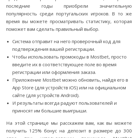
последние годы приобрели значительную
популярность среди португальских игроков. В то же
время вы можете просматривать статистику, которая
поможет вам сделать правильный выбор.
Система отправит на него проверочный код для
подтверждения вашей регистрации.
Чтобы использовать промокоды в Mostbet, просто
введите их в соответствующее поле во время
регистрации или оформления заказа.
Приложение Mostbet можно обновить, найдя его в
App Store (для устройств iOS) или на официальном
сайте (для устройств Android).
И результаты всегда радуют пользователей и
приносят им большие выигрыши.
На этой странице мы расскажем вам, как вы можете
получить 125% бонус на депозит в размере до 300