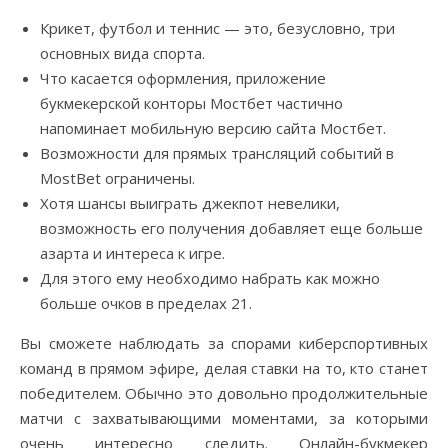
Крикет, футбол и теннис — это, безусловно, три
основных вида спорта.
Что касается оформления, приложение
букмекерской конторы Мостбет частично
напоминает мобильную версию сайта Мостбет.
Возможности для прямых трансляций событий в
MostBet ограничены.
Хотя шансы выиграть джекпот невелики,
возможность его получения добавляет еще больше
азарта и интереса к игре.
Для этого ему необходимо набрать как можно
больше очков в пределах 21.
Вы сможете наблюдать за спорами киберспортивных
команд в прямом эфире, делая ставки на то, кто станет
победителем. Обычно это довольно продолжительные
матчи с захватывающими моментами, за которыми
очень интересно следить. Онлайн-букмекер