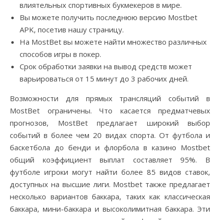
влиятельных спортивных букмекеров в мире.
Вы можете получить последнюю версию Mostbet
APK, посетив нашу страницу.
На MostBet вы можете найти множество различных
способов игры в покер.
Срок обработки заявки на вывод средств может
варьироваться от 15 минут до 3 рабочих дней.
Возможности для прямых трансляций событий в
MostBet ограничены. Что касается предматчевых
прогнозов, MostBet предлагает широкий выбор
событий в более чем 20 видах спорта. От футбола и
баскетбола до бенди и флорбола в казино Mostbet
общий коэффициент выплат составляет 95%. В
футболе игроки могут найти более 85 видов ставок,
доступных на высшие лиги. Mostbet также предлагает
несколько вариантов баккара, таких как классическая
баккара, мини-баккара и высоколимитная баккара. Эти