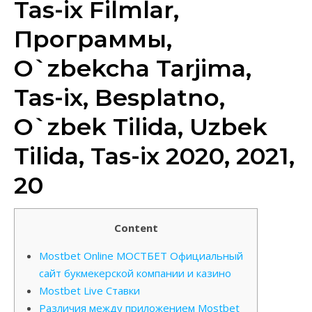
Tas-ix Filmlar,
Программы,
O`zbekcha Tarjima,
Tas-ix, Besplatno,
O`zbek Tilida, Uzbek
Tilida, Tas-ix 2020, 2021,
20
Content
Mostbet Online МОСТБЕТ Официальный
сайт букмекерской компании и казино
Mostbet Live Ставки
Различия между приложением Mostbet