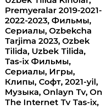
Uzbek Tilida Kinolar,
Premyeralar 2019-2021-
2022-2023, Фильмы,
Сериалы, Ozbekcha
Tarjima 2023, Ozbek
Tilida, Uzbek Tilida,
Tas-ix Фильмы,
Сериалы, Игры,
Клипы, Софт, 2021-yil,
Музыка, Onlayn Tv, On
The Internet Tv Tas-ix,