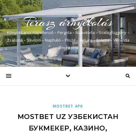
Terasz árnyékolás
Könyökkaros napellenző – Pergola – Napvitorla – Szalagfüggöny –
Zsaluzia – Sávroló – Napháló – Pliszé – Reluxa – Roletta – Veranda
árnyékolók
MOSTBET APK
MOSTBET UZ УЗБЕКИСТАН
БУКМЕКЕР, КАЗИНО,