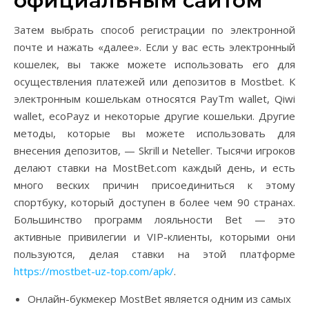
официальным сайтом
Затем выбрать способ регистрации по электронной
почте и нажать «далее». Если у вас есть электронный
кошелек, вы также можете использовать его для
осуществления платежей или депозитов в Mostbet. К
электронным кошелькам относятся PayTm wallet, Qiwi
wallet, ecoPayz и некоторые другие кошельки. Другие
методы, которые вы можете использовать для
внесения депозитов, — Skrill и Neteller. Тысячи игроков
делают ставки на MostBet.com каждый день, и есть
много веских причин присоединиться к этому
спортбуку, который доступен в более чем 90 странах.
Большинство программ лояльности Bet — это
активные привилегии и VIP-клиенты, которыми они
пользуются, делая ставки на этой платформе
https://mostbet-uz-top.com/apk/
.
Онлайн-букмекер MostBet является одним из самых