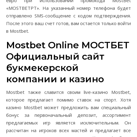
евро при использовании промокода MostBet
«MOSTBETPT». На указанный номер телефона будет
отправлено SMS-сообщение с кодом подтверждения.
После этого ваш счет готов, вам остается только войти
в Mostbet.
Mostbet Online МОСТБЕТ
Официальный сайт
букмекерской
компании и казино
Mostbet также славится своим live-казино Mostbet,
которое предлагает помимо ставок на спорт. Хотя
казино Mostbet может предложить вам специальный
бонус за первоначальный депозит, ассортимент
предлагаемых игр является исключительным. Он
рассчитан на игроков всех мастей и предлагает все