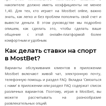
накопителе должно иметь коэффициенты не менее
1,40. Для тех, кто играет на Mostbet online, важно
знать, как легко и без проблем пополнить свой счет и
вывести деньги. В этом руководстве мы подробно
опишем, как сделать это, чтобы сделать ваше
общение с этой онлайн-платформой более
комфортным и удобным.
Как делать ставки на спорт
в MostBet?
Варианты обслуживания клиентов в приложении
Mostbet включают живой чат, электронную почту,
телефонную помощь и раздел FAQ. Вкладка ‘Связаться
с нами’ в приложении или раздел FAQ содержат список
различных вариантов. Поэтому, играя в Mostbet, вы
можете рассчитывать на разнообразие
развлекательных опций.