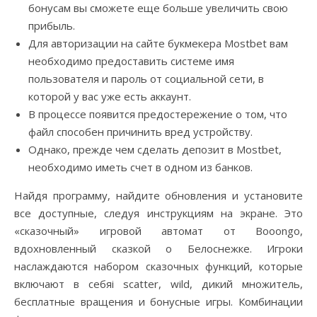
бонусам вы сможете еще больше увеличить свою
прибыль.
Для авторизации на сайте букмекера Mostbet вам
необходимо предоставить системе имя
пользователя и пароль от социальной сети, в
которой у вас уже есть аккаунт.
В процессе появится предостережение о том, что
файл способен причинить вред устройству.
Однако, прежде чем сделать депозит в Mostbet,
необходимо иметь счет в одном из банков.
Найдя программу, найдите обновления и установите
все доступные, следуя инструкциям на экране. Это
«сказочный» игровой автомат от Booongo,
вдохновленный сказкой о Белоснежке. Игроки
наслаждаются набором сказочных функций, которые
включают в себяi scatter, wild, дикий множитель,
бесплатные вращения и бонусные игры. Комбинации