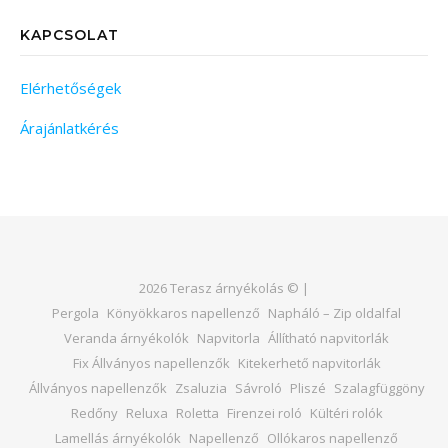
KAPCSOLAT
Elérhetőségek
Árajánlatkérés
2026 Terasz árnyékolás © |
Pergola
Könyökkaros napellenző
Napháló – Zip oldalfal
Veranda árnyékolók
Napvitorla
Állítható napvitorlák
Fix Állványos napellenzők
Kitekerhető napvitorlák
Állványos napellenzők
Zsaluzia
Sávroló
Pliszé
Szalagfüggöny
Redőny
Reluxa
Roletta
Firenzei roló
Kültéri rolók
Lamellás árnyékolók
Napellenző
Ollókaros napellenző