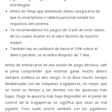
estrategias.
Antes de Pinup app download, debes asegurarte de
que tu smartphone o tableta personal cumple los
requisitos del sistema.
Te recomendamos los juegos de Crash de este casino,
de los cuales Aviator es el claro favorito de nuestro
equipo.
También hay un cashback de hasta el 10% sobre el
dinero perdido, se acredita después de 7 días.
Antes de embarcarse en una sesión de juego decisiva, vale
la pena comprender que intentar ganar mucho dinero
siempre conlleva un alto riesgo. Si no lleva mucho tiempo
familiarizado con las máquinas tragaperras, es mejor que
se tome su tiempo y las domine con las apuestas más
bajas. Elegir la apuesta más baja disponible en el panel de
control de la tragaperras no significa que seas un mal
jugador. Esto suele ocurrir también con los jugadores