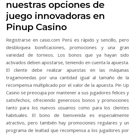
nuestras opciones de
juego innovadoras en
Pinup Casino
Registrarse en casio.com Perù es rápido y sencillo, pero
desbloquea bonificaciones, promociones y una gran
variedad de torneos. Los bonos que ya hayan sido
activados deben apostarse, teniendo en cuenta la apuesta.
El cliente debe realizar apuestas en las máquinas
tragamonedas por una cantidad igual al tamaño de la
recompensa multiplicado por el valor de la apuesta. Pin Up
Casino se preocupa por mantener a sus jugadores felices y
satisfechos, ofreciendo generosos bonos y promociones
tanto para los nuevos usuarios como para los clientes
habituales. El bono de bienvenida es especialmente
atractivo, pero también hay promociones regulares y un
programa de lealtad que recompensa a los jugadores por