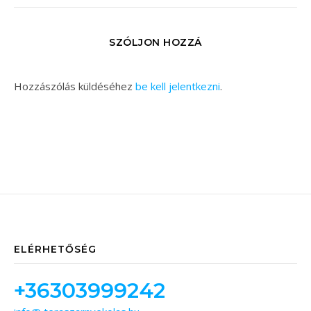
SZÓLJON HOZZÁ
Hozzászólás küldéséhez
be kell jelentkezni
.
ELÉRHETŐSÉG
+36303999242