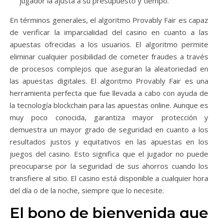
jugador la ajusta a su presupuesto y tiempo.
En términos generales, el algoritmo Provably Fair es capaz
de verificar la imparcialidad del casino en cuanto a las
apuestas ofrecidas a los usuarios. El algoritmo permite
eliminar cualquier posibilidad de cometer fraudes a través
de procesos complejos que aseguran la aleatoriedad en
las apuestas digitales. El algoritmo Provably Fair es una
herramienta perfecta que fue llevada a cabo con ayuda de
la tecnología blockchain para las apuestas online. Aunque es
muy poco conocida, garantiza mayor protección y
demuestra un mayor grado de seguridad en cuanto a los
resultados justos y equitativos en las apuestas en los
juegos del casino. Esto significa que el jugador no puede
preocuparse por la seguridad de sus ahorros cuando los
transfiere al sitio. El casino está disponible a cualquier hora
del día o de la noche, siempre que lo necesite.
El bono de bienvenida que