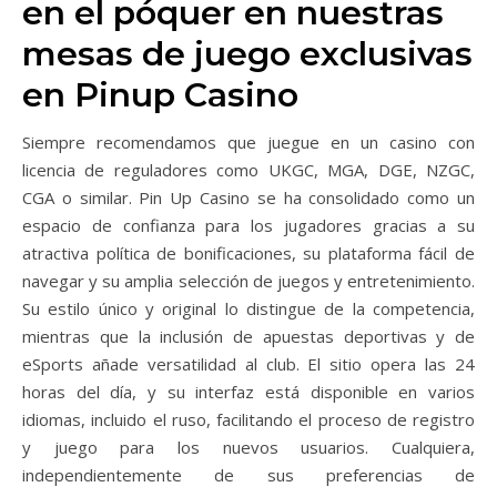
en el póquer en nuestras
mesas de juego exclusivas
en Pinup Casino
Siempre recomendamos que juegue en un casino con
licencia de reguladores como UKGC, MGA, DGE, NZGC,
CGA o similar. Pin Up Casino se ha consolidado como un
espacio de confianza para los jugadores gracias a su
atractiva política de bonificaciones, su plataforma fácil de
navegar y su amplia selección de juegos y entretenimiento.
Su estilo único y original lo distingue de la competencia,
mientras que la inclusión de apuestas deportivas y de
eSports añade versatilidad al club. El sitio opera las 24
horas del día, y su interfaz está disponible en varios
idiomas, incluido el ruso, facilitando el proceso de registro
y juego para los nuevos usuarios. Cualquiera,
independientemente de sus preferencias de