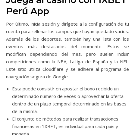
Perú App
Por último, inicia sesión y dirígete a la configuración de tu
cuenta para rellenar los campos que hayan quedado vacíos.
Además de los deportes, también hay una lista con los
eventos más destacados del momento. Estos se
modifican dependiendo del mes, pero suelen incluir
competiciones como la NBA, LaLiga de España y la NFL.
Este sitio utiliza Cloudflare y se adhiere al programa de
navegación segura de Google.
Esta puede consistir en apostar el bono recibido un
determinado número de veces o aprovechar la oferta
dentro de un plazo temporal determinado en las bases
de la misma.
El conjunto de métodos para realizar transacciones
financieras en 1XBET, es individual para cada país y
moneda.