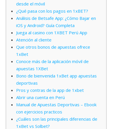
desde el móvil
¿Qué pasa con los pagos en 1xBET?
Análisis de Betsafe App: ¿Cómo Bajar en
iOS y Android? Guía Completa
Juega al casino con 1XBET Perú App
Atención al cliente
Que otros bonos de apuestas ofrece
1xBet
Conoce más de la aplicación móvil de
apuestas 1XBet
Bono de bienvenida 1xBet app apuestas
deportivas
Pros y contras de la app de 1xbet
Abrir una cuenta en Perú
Manual de Apuestas Deportivas – Ebook
con ejercicios practicos
¿Cuáles son las principales diferencias de
1xBet vs Solbet?