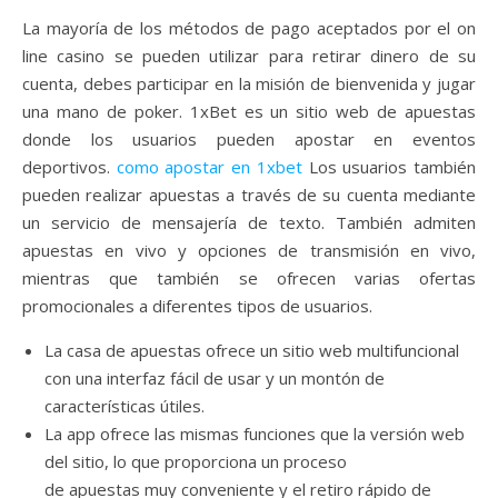
La mayoría de los métodos de pago aceptados por el on
line casino se pueden utilizar para retirar dinero de su
cuenta, debes participar en la misión de bienvenida y jugar
una mano de poker. 1xBet es un sitio web de apuestas
donde los usuarios pueden apostar en eventos
deportivos.
como apostar en 1xbet
Los usuarios también
pueden realizar apuestas a través de su cuenta mediante
un servicio de mensajería de texto. También admiten
apuestas en vivo y opciones de transmisión en vivo,
mientras que también se ofrecen varias ofertas
promocionales a diferentes tipos de usuarios.
La casa de apuestas ofrece un sitio web multifuncional
con una interfaz fácil de usar y un montón de
características útiles.
La app ofrece las mismas funciones que la versión web
del sitio, lo que proporciona un proceso
de apuestas muy conveniente y el retiro rápido de