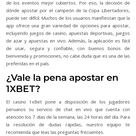
de los eventos mejor cubiertos. Por eso, la decisión de
dónde apostar por el campeón de la Copa Libertadores,
puede ser difícil. Muchos de los usuarios manifiestan que la
app ofrece una gran variedad de opciones para apostar,
incluyendo juegos de casino, apuestas deportivas, juegos
de azar y apuestas en vivo. Además, la aplicación es fácil
de usar, segura y confiable, con buenos bonos de
bienvenida y promociones, no cabe duda que es una de las
preferidas en el país.
¿Vale la pena apostar en
1XBET?
El casino 1xBet pone a disposición de los jugadores
peruanos su servicio de chat en vivo que cuenta con
atención los 7 días de la semana, las 24 horas del día. Para
la resolución de dudas rápidas, nuestro equipo te
recomienda que leas las preguntas frecuentes.