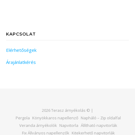
KAPCSOLAT
Elérhetőségek
Árajánlatkérés
2026 Terasz árnyékolás © |
Pergola
Könyökkaros napellenző
Napháló – Zip oldalfal
Veranda árnyékolók
Napvitorla
Állítható napvitorlák
Fix Állványos napellenzők
Kitekerhető napvitorlák