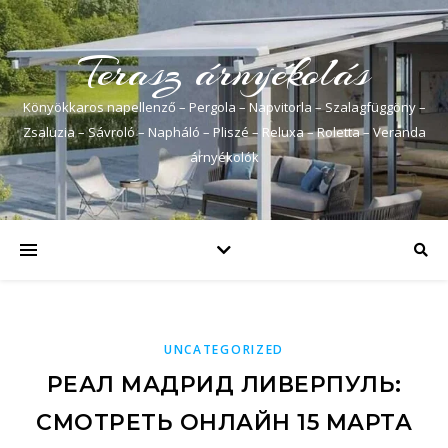
Terasz árnyékolás
Könyökkaros napellenző – Pergola – Napvitorla – Szalagfüggöny –
Zsaluzia – Sávroló – Napháló – Pliszé – Reluxa – Roletta – Veranda
árnyékolók
UNCATEGORIZED
РЕАЛ МАДРИД ЛИВЕРПУЛЬ:
СМОТРЕТЬ ОНЛАЙН 15 МАРТА