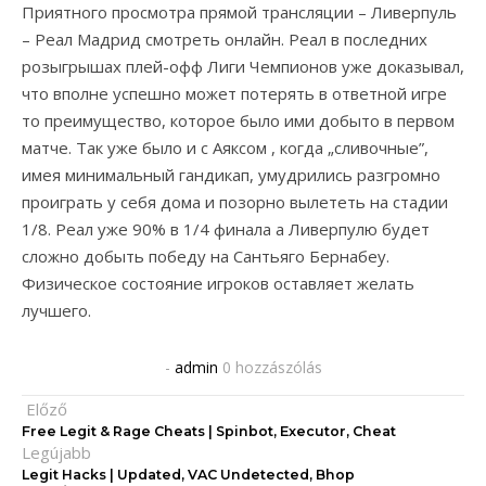
Приятного просмотра прямой трансляции – Ливерпуль
– Реал Мадрид смотреть онлайн. Реал в последних
розыгрышах плей-офф Лиги Чемпионов уже доказывал,
что вполне успешно может потерять в ответной игре
то преимущество, которое было ими добыто в первом
матче. Так уже было и с Аяксом , когда „сливочные”,
имея минимальный гандикап, умудрились разгромно
проиграть у себя дома и позорно вылететь на стадии
1/8. Реал уже 90% в 1/4 финала а Ливерпулю будет
сложно добыть победу на Сантьяго Бернабеу.
Физическое состояние игроков оставляет желать
лучшего.
-
admin
0 hozzászólás
Előző
Free Legit & Rage Cheats | Spinbot, Executor, Cheat
Legújabb
Legit Hacks | Updated, VAC Undetected, Bhop