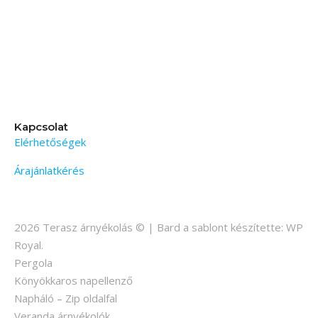
Kapcsolat
Elérhetőségek
Árajánlatkérés
2026 Terasz árnyékolás © |
Bard a sablont készítette:
WP
Royal
.
Pergola
Könyökkaros napellenző
Napháló – Zip oldalfal
Veranda árnyékolók