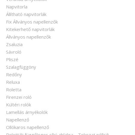
Napvitorla
Állítható napvitorlák
Fix Állványos napellenzők
Kitekerhető napvitorlák
Állványos napellenzők
Zsaluzia
Sávroló
Pliszé
Szalagfüggöny
Redőny
Reluxa
Roletta
Firenzei roló
Kültéri rolók
Lamellás árnyékolók
Napellenző
Ollókaros napellenző
Roletták függőleges síkú ablakra – Tokozat nélküli