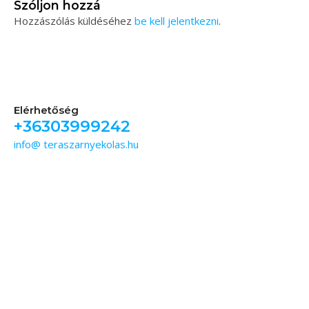
Szóljon hozzá
Hozzászólás küldéséhez
be kell jelentkezni
.
Elérhetőség
+36303999242
info@ teraszarnyekolas.hu